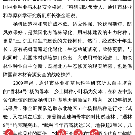
国林业种业与木材安全格局。”科研团队负责人、通辽市林业
和草原科学研究所副所长张金旺说。
杨树因造林和管护成本低、适应性强、轮伐周期短、防
风效果好，是我国北方造林绿化、用材林建设的主力树种，
更是“三北”工程生态建设的先锋树种。然而，经过数十年生
长，原有杨树普遍老化退化，生态功能减弱，亟待更新。与
此同时，我国木材供给缺口突出，六成用材依赖进口。加快
林业种业自主创新，既是北方生态修复的现实所需，也是保
障国家木材资源安全的战略抉择。
2009年起，通辽市林业和草原科学研究所以自主培育
的“哲林4号”杨为母本、乡土树种小叶杨为父本，在科左中旗
舍伯吐镇的国家杨树良种基地开展新品种培育。2013年初见
成果后，张金旺团队选取东北地区51个杨树品种进行对比试
验，又在科左后旗、奈曼旗营建与母本的对比试验林，“通林
9号”均表现突出。“栽种当年苗高就达3米、地径超2厘米，几
双指缩放 · 拖动查看
乎是其他品种的两倍。”张金旺介绍，在继承双亲优良生物特