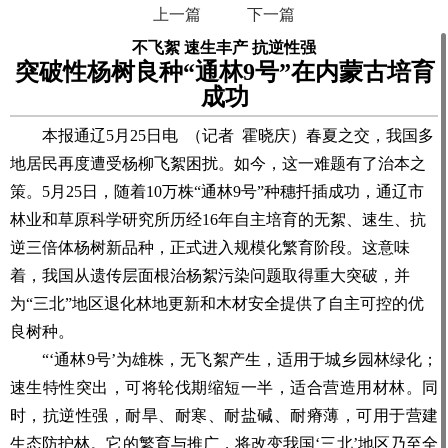
上一篇
下一篇
不飞絮 速生丰产 抗逆性强
突破性杨树良种“通林9号”在内蒙古培育
成功
本报通辽5月25日电 （记者 霍晓庆）春夏之交，我国多
地居民再度遭受杨柳飞絮困扰。如今，这一难题有了治本之
策。5月25日，随着10万株“通林9号”种穗扦插成功，通辽市
林业和草原科学研究所历经16年自主培育的无絮、速生、抗
逆三倍体杨树新品种，正式进入规模化繁育阶段。这意味
着，我国从遗传层面根治杨絮污染问题取得重大突破，并
为“三北”地区退化林地更新和木材安全提供了自主可控的优
良树种。
“‘通林9号’为雄株，无飞絮产生，适用于城乡园林绿化；
速生特性突出，可将轮伐期缩短一半，适合营造用材林。同
时，抗逆性强，耐旱、耐寒、耐盐碱、耐瘠薄，可用于营建
生态防护林。它的繁育与推广，将改变我国‘三北’地区乃至全