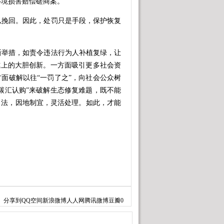
环境损害赔偿磋商案。
挽回。因此，处罚只是手段，保护恢复
举措，如责令违法行为人补植复绿，让
方式上的大胆创新。一方面吸引更多社会资
方面破解以往“一罚了之”，向社会公众树
“碳汇认购”来破解生态修复难题，既不能
、法，因地制宜，灵活处理。如此，才能
分享到
QQ空间
新浪微博
人人网
腾讯微博
豆瓣
0