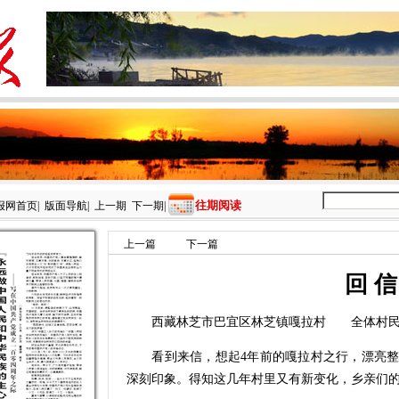
往期阅读
报网首页
|
版面导航
|
上一期
下一期
|
上一篇
下一篇
回 信
西藏林芝市巴宜区林芝镇嘎拉村 全体村民
看到来信，想起4年前的嘎拉村之行，漂亮整
深刻印象。得知这几年村里又有新变化，乡亲们