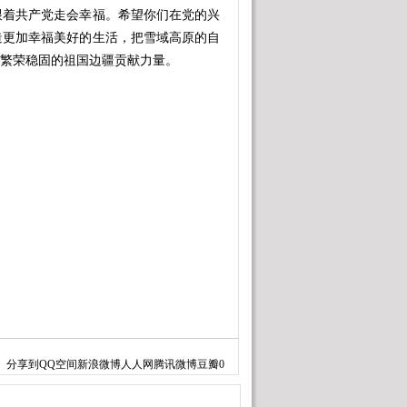
着共产党走会幸福。希望你们在党的兴
造更加幸福美好的生活，把雪域高原的自
设繁荣稳固的祖国边疆贡献力量。
分享到
QQ空间
新浪微博
人人网
腾讯微博
豆瓣
0