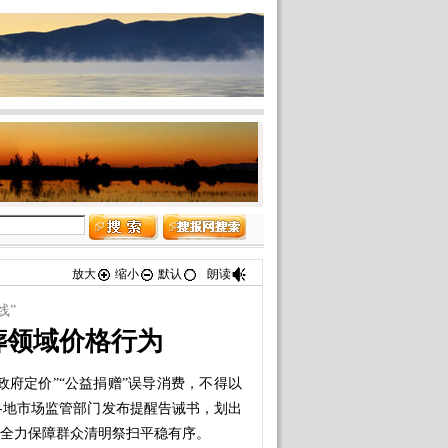
放大
缩小
默认
朗读
线”
葬领域价格行为
政府定价”“公益捐赠”误导消费，不得以
各地市场监管部门发布提醒告诫书，划出
，全力保障群众清明祭扫平稳有序。