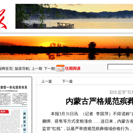
往期阅读
报网首页
|
版面导航
|
上一期
下一期
|
上一篇
下一篇
划出监管“红
内蒙古严格规范殡
本报3月31日讯 （记者 李国萍）不得谎称“
捆绑、搭售等方式变相涨价……连日来，内蒙古
监管“红线”，以最严举措规范殡葬领域价格行为