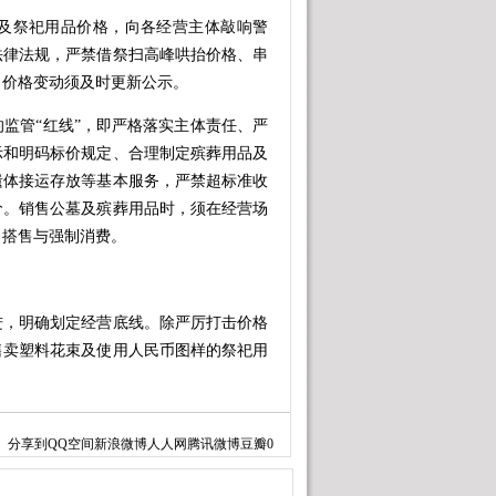
祭祀用品价格，向各经营主体敲响警
法律法规，严禁借祭扫高峰哄抬价格、串
，价格变动须及时更新公示。
管“红线”，即严格落实主体责任、严
示和明码标价规定、合理制定殡葬用品及
遗体接运存放等基本服务，严禁超标准收
价。销售公墓及殡葬用品时，须在经营场
、搭售与强制消费。
，明确划定经营底线。除严厉打击价格
售卖塑料花束及使用人民币图样的祭祀用
营主体及相关单位须立即对照自查，全
分享到
QQ空间
新浪微博
人人网
腾讯微博
豆瓣
0
，可保留证据并拨打12345或12315
依法查处各类违法违规行为，切实维护殡