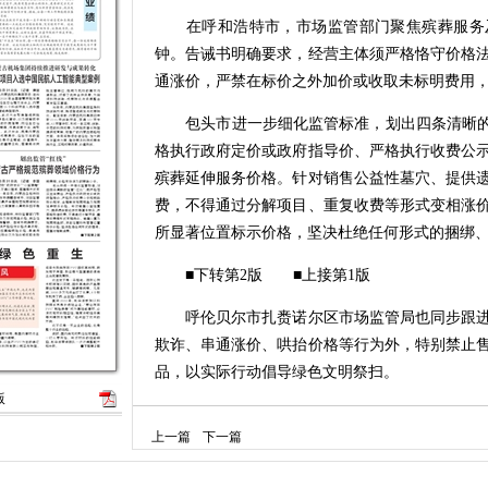
在呼和浩特市，市场监管部门聚焦殡葬服务及
钟。告诫书明确要求，经营主体须严格恪守价格
通涨价，严禁在标价之外加价或收取未标明费用
包头市进一步细化监管标准，划出四条清晰的监
格执行政府定价或政府指导价、严格执行收费公
殡葬延伸服务价格。针对销售公益性墓穴、提供
费，不得通过分解项目、重复收费等形式变相涨
所显著位置标示价格，坚决杜绝任何形式的捆绑
■下转第2版 ■上接第1版
呼伦贝尔市扎赉诺尔区市场监管局也同步跟进
欺诈、串通涨价、哄抬价格等行为外，特别禁止
品，以实际行动倡导绿色文明祭扫。
版
内蒙古各级市场监管部门强调，各殡葬服务经
上一篇
下一篇
面整改，规范经营行为。如群众发现相关价格违法行为
热线投诉举报。监管部门将持续加强巡查检查，