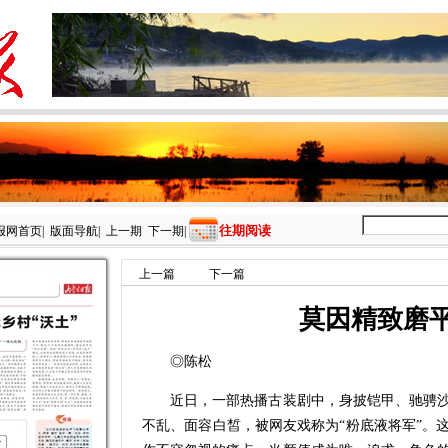
往期阅读
报网首页
|
版面导航
|
上一期
下一期
|
上一篇
下一篇
莫因精致磨平
◎陈松
近日，一部热播古装剧中，身披铠甲、驰骋沙
不乱、面容白皙，被网友戏称为“粉底液将军”。