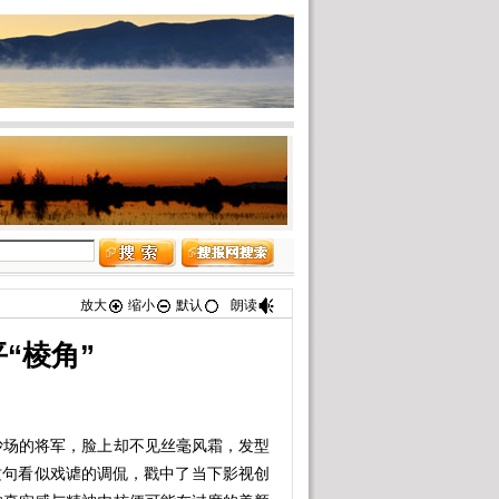
放大
缩小
默认
朗读
“棱角”
场的将军，脸上却不见丝毫风霜，发型
这句看似戏谑的调侃，戳中了当下影视创