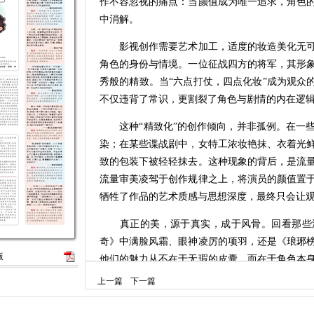
作不容忽视的痛点：当颜值成为唯一追求，角色
中消解。
影视创作需要艺术加工，适度的妆造美化无可
角色的身份与情境。一位征战四方的将军，其形
秀般的精致。当“六点打仗，四点化妆”成为观众
不仅违背了常识，更割裂了角色与剧情的内在逻辑
这种“精致化”的创作倾向，并非孤例。在一些
染；在某些谍战剧中，女特工浓妆艳抹、衣着光
致的包装下被轻轻抹去。这种现象的背后，是流
流量审美凌驾于创作规律之上，将演员的颜值置
牺牲了作品的艺术质感与思想深度，最终只会让
真正的美，源于真实，成于风骨。回看那些深
奇》中满脸风霜、眼神凌厉的项羽，还是《琅琊
版
他们的魅力从不在于无瑕的皮囊，而在于角色本
塑造，而非凌驾于其上。观众反感的从来不是帅气
上一篇
下一篇
壳。