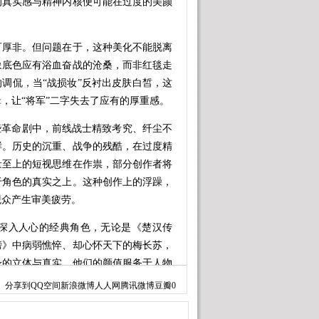
的真实感与精神内核便可能在过度的美颜
厚非。但问题在于，这种美化不能脱离
象底色应有浴血奋战的沧桑，而非红毯走
的调侃，当“战损妆”反衬出皮肤白皙，这
，让“将军”二字失去了应有的厚重感。
革命剧中，前线战士精致考究、纤尘不
鲜。历史的沉重、战争的残酷，在过度精
量至上的短视思维在作祟，部分创作者将
于角色的真实之上。这种创作上的浮躁，
观众产生审美疲劳。
入人心的经典角色，无论是《楚汉传
榜》中病弱憔悴、却心怀天下的梅长苏，
身的立体与真实。他们的颜值服务于人物
的将军，而是那个“不像将军”的精致空
分享到
QQ空间
新浪微博
人人网
腾讯微博
豆瓣
0