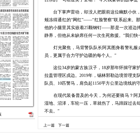
台下掌声雷动，却没人把眼前这位幽默小伙，
颊冻得通红的“网红”——“红脸警察”联系起来
他的小腿里其实嵌着25颗钢钉——那是一次巡边
静养，但他从未缺席任何一次生死救援。“我们快
灯光聚焦，马背警队队长阿其图身着警礼服走
员，更属于合力守护边疆的每个人。”
这位34岁的蒙古族汉子，18岁那年怀揣守家
拉盖管理区戍边。2019年，锡林郭勒边境管理支
队员、10匹警马，肩负起1150平方公里边境线
在现代装备普及的今天，为何还要骑马？阿其
湿地、沼泽，车轮一压，草就伤了，马蹄踩过去
不去。”
版
驻地距中蒙边境仅17公里，手机信号时断时续
上一篇
下一篇
十多岁的年轻人，用蒙古马的蹄声代替引擎轰鸣