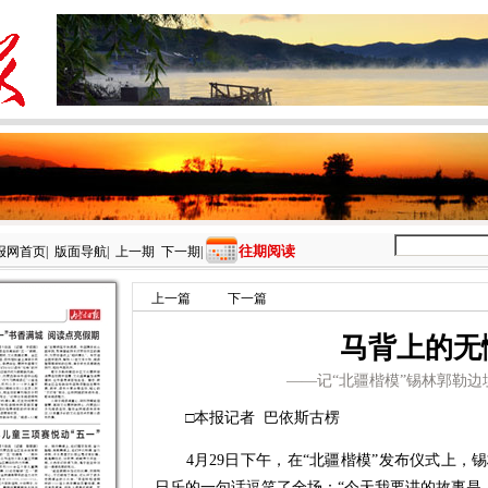
往期阅读
报网首页
|
版面导航
|
上一期
下一期
|
上一篇
下一篇
马背上的无
——记“北疆楷模”锡林郭勒
□本报记者 巴依斯古楞
4月29日下午，在“北疆楷模”发布仪式上，
日乐的一句话逗笑了全场：“今天我要讲的故事是