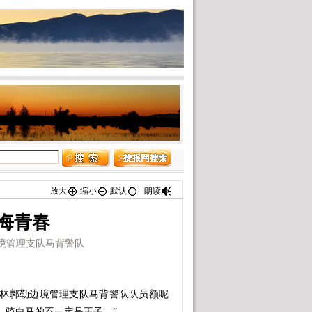
放大
缩小
默认
朗读
悔青春
边境管理支队马背警队
锡林郭勒边境管理支队马背警队队员额呢
，骑白马的不一定是王子。”