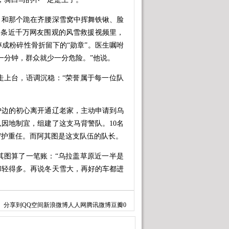
和那个跪在齐腰深雪窝中挥舞铁锹、脸
。那条近千万网友围观的风雪救援视频里，
摔成粉碎性骨折留下的“勋章”。医生嘱咐
一分钟，群众就少一分危险。”他说。
上台，语调沉稳：“荣誉属于每一位队
护边的初心离开通辽老家，主动申请到乌
队因地制宜，组建了这支马背警队。10名
的守护重任。而阿其图是这支队伍的队长。
图算了一笔账：“乌拉盖草原近一半是
却轻得多。再说冬天雪大，再好的车都进
，方圆百里人烟稀少。这群平均年龄二
分享到
QQ空间
新浪微博
人人网
腾讯微博
豆瓣
0
，将青春牢牢拴在了祖国的边境线上。