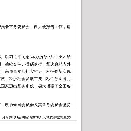
员会常务委员会，向大会报告工作，请
年。以习近平同志为核心的中共中央团结
调，接续奋斗、砥砺前行，坚决克服内外
段，高质量发展扎实推进，科技创新实现
有效，经济社会发展主要目标任务圆满完
化国家迈出坚实步伐，极大增强了全国各
，政协全国委员会及其常务委员会坚持
全面贯彻中共二十大和二十届二中全会精
分享到
QQ空间
新浪微博
人人网
腾讯微博
豆瓣
0
意识”、坚定“四个自信”、做到“两个维
性质定位，坚持在党和国家工作大局中谋