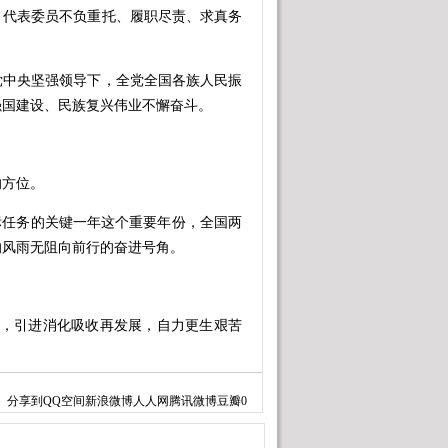
代表委员不负重托、履职尽责、求真务
。
中央坚强领导下，全党全国各族人民振
强国建设、民族复兴伟业不懈奋斗。
的方位。
标任务的关键一年这个重要年份，全国两
响风雨无阻向前行的奋进号角。
。
，引进消化吸收再发展，自力更生艰苦
国人大二次会议江苏代表团审议，听了
分享到
QQ空间
新浪微博
人人网
腾讯微博
豆瓣
0
跑者的发展历程，深有感触地说。