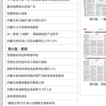
蒙东电网首次送电广东
初夏青城入画来
第01版：一
内蒙古多元融合“融”出假日活力
内蒙古大力发展绿色能源
从一度电“三级跳”， 看能源地区产业跃升
内蒙古跨区域人员流动量同比上升5.15%
第02版 : 要闻
智慧猪舍串起种养循环链
岱海生态应急补水工程竣工验收
国铁呼和浩特局发送旅客同比增长5.2%
内蒙古推动政府采购本国产品标准及政策落地
内蒙古校服质量提升案例上榜
第05版：理
内蒙古机场集团运送旅客31.9万人次
多彩课堂助成长
“蒙医正骨疗法”纳入首都医疗服务体系