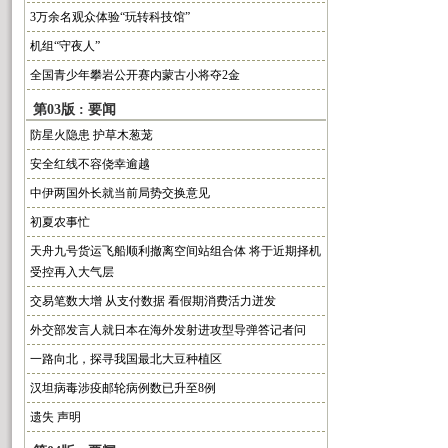
3万余名观众体验“玩转科技馆”
机组“守夜人”
全国青少年攀岩公开赛内蒙古小将夺2金
第03版 : 要闻
防星火隐患 护草木葱茏
安全红线不容侥幸逾越
中伊两国外长就当前局势交换意见
初夏农事忙
天舟九号货运飞船顺利撤离空间站组合体 将于近期择机
受控再入大气层
交易笔数大增 从支付数据 看假期消费活力迸发
外交部发言人就日本在海外发射进攻型导弹答记者问
一路向北，探寻我国最北大豆种植区
汉坦病毒涉疫邮轮病例数已升至8例
遗失 声明