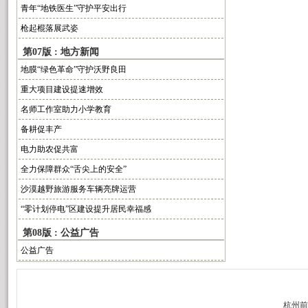
青年“地铁医生”守护平安出行
枪起棍落展武姿
第07版 : 地方新闻
地膜“绿色革命”守护沃野良田
重大项目建设提速增效
名师工作室助力小学教育
备耕促丰产
电力助农促共富
全力保障群众“舌尖上的安全”
沙漠越野旅游服务车辆亮牌运营
“零计划停电”区建设提升居民幸福感
第08版 : 公益广告
公益广告