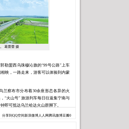
。 葛蕾蕾 摄
勒盟西乌珠穆沁旗的“99号公路”上车
烟相映，一路走来，游客可以体验到内蒙
兰察布市分布着30余座形态各异的火
，“火山号” 旅游列车每日往返集宁南与
分钟即可抵达乌兰哈达火山群脚下。
分享到
QQ空间
新浪微博
人人网
腾讯微博
豆瓣
0
降落在机场，随后航班又将启航，飞
5日刚开通的全新航线，为内蒙古“支支