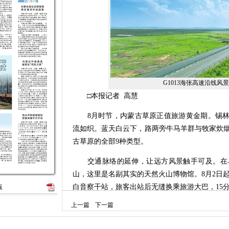
G1013海张高速沿线风景
□本报记者 高慧
8月时节，内蒙古草原正值旅游黄金期。锡林郭
流如织。蓝天白云下，路两旁牛马羊群与牧家炊
古草原的全部9种类型。
交通脉络的延伸，让远方风景触手可及。在乌
山，这里是名副其实的天然火山博物馆。8月2日起
白音察干站，旅客出站后无缝换乘旅游大巴，15
版
上一篇
下一篇
在呼伦贝尔市，一架从包头起飞的航班平稳
往“万里兴安第一城”——加格达奇。这是7月1