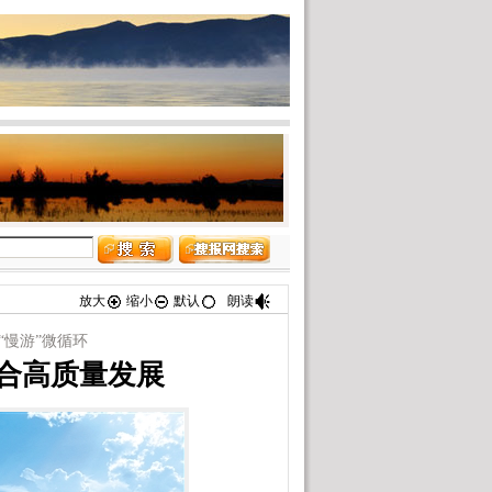
放大
缩小
默认
朗读
“慢游”微循环
合高质量发展