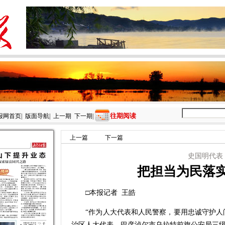
往期阅读
报网首页
|
版面导航
|
上一期
下一期
|
上一篇
下一篇
史国明代表
把担当为民落
□本报记者 王皓
“作为人大代表和人民警察，要用忠诚守护人间
治区人大代表、巴彦淖尔市乌拉特前旗公安局三