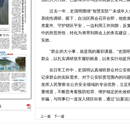
过去一年，史国明围绕“智慧安防”“未成年人保
系统性调研。眼下，自治区两会召开在即，他愈
类案件、守护辖区平安，一边利用工作间隙，反
中的所思所悟，转化为将带到两会上的务实建议
实效。
“群众的大小事，就是我的履职课题。”史国明
群众，以扎实调研筑牢履职根基，以务实行动提
在日常工作中，史国明认真倾听群众对公安相
记录群众的实际需求。对于公安职责范围内的问
发挥人民警察在公共安全领域的专业优势，立足刑
重维度，不断思考着预防犯罪、维护稳定的长效
诈骗，与同事们一道深入辖区街巷，通过“以案说
版
让平安可触、让正义可感、让温暖可及。“我
上一篇
下一篇
大代表职责的道路上不断前行，积极建言献策，
济社会高质量发展贡献力量。”史国明说。