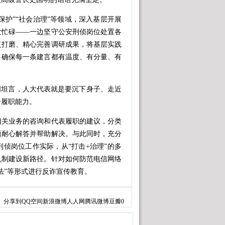
护”“社会治理”等领域，深入基层开展
发忙碌——一边坚守公安刑侦岗位处置各
复打磨、精心完善调研成果，将基层实践
，确保每一条建言都有温度、有分量、有
坦言，人大代表就是要沉下身子、走近
升履职能力。
关业务的咨询和代表履职的建议，分类
题耐心解答并帮助解决。与此同时，充分
侦岗位工作实际，从“打击+治理”的多
机制建设新路径。针对如何防范电信网络
法”等形式进行反诈宣传教育。
将继续扎根基层，在守护平安与履行人
分享到
QQ空间
新浪微博
人人网
腾讯微博
豆瓣
0
主动担当作为，用心用情服务群众，为经