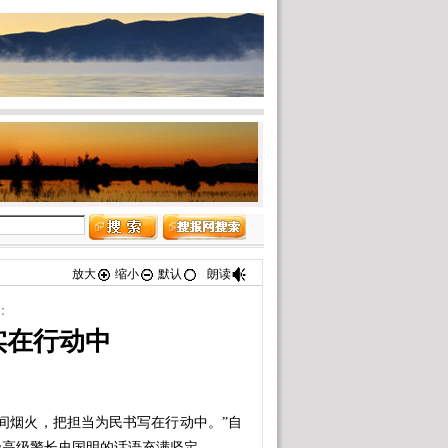
放大
缩小
默认
朗读
：
实在行动中
烟火，把担当为民书写在行动中。”自
级高级警长史国明的话语充满坚定。